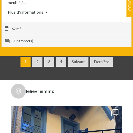
meublé /…
Plus d'informations
67 m²
3 Chambre(s)
1
2
3
4
Suivant
Dernière
lelievreimmo